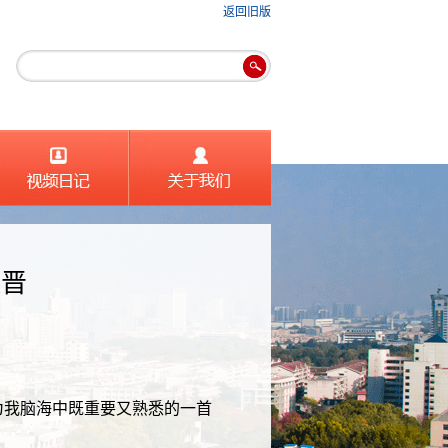
返回旧版
张晋
为我脑海中既重要又熟悉的一首