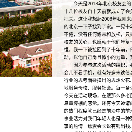
今天是2018年北京校友会的
十几位校友自十天前就成立了会
把关。这让我想起2008年我
的北京一下子找到了家。一晃十
不倦，没有任何懈怠和放松，只
校友的关心，也感动于他们年复
恒，我一下被拉回到了十年前，
动，以他自己尚且微小的力量，
因为参与这次活动的组织，我提
会儿不看手机，就有好多未读信
行业的思考而碰撞出的思想火花
地服务母校、服务社会。每一条
今天在活动现场，在跟那么多老
息量爆棚的感觉。还有今天邀请
的热门程度就已经是前沿中的前
事业活力对我们年轻人也是一种
事的热情！焦震会长说有钱出钱