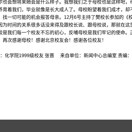
也会想将来她会是什么样子。我想我们之于母校也是这样吧，
养育着我们，毕业就像是长大成人了。母校盼望着我们成才，却
，找一切可能的机会报答母亲。12月6号主持了樊校长参加的《
因为时间的关系很多话没来得及跟校长说、跟母校说，那就在这
校是我们每一个校友不忘的初心，反哺母校是我们牢记的使命。
，再次感谢母校！感谢北京校友会！感谢各位校友！
：化学院1999级校友 张晋 来自单位：新闻中心总编室 责编