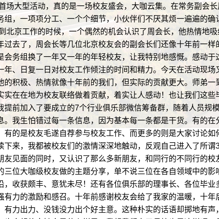
首场大型活动，真的是一场校友盛会，大咖云集。在常务副会长
务组，一项项分工、一个个细节，小伙伴们不厌其烦一遍遍的确
刚来到北京工作的时候，一个偶然的机会认识了周会长，他热情地
年过去了，周会长等几位北京校友会的副会长们还像十年前一样
是会务组换了一年又一年的年轻校友，让我特别地感慨。感动于
一年、日复一日对校友工作倾注的时间和精力。今天在活动现场又
他的积极、热情就像十年前的我们，但实际的贡献更大。师弟一到
实实在在地为校友联络做着贡献，着实让人感动！也让我们这些
前加入了要成立的7个行业俱乐部微信筹备群，随着人员规模
息。我生怕错过每一条信息，因为基本每一条都是干货。有的在
、有的是校友毛遂自荐参与校友工作、而更多的则是大家讨论如
读下来，我都被校友们的激情深深地触动，反观自己进入了所谓3
朋友见面的同时，又认识了那么多新朋友，和同行的不同行的校
的三位大咖级校友做的主题分享，单不说三位在各自领域中的影
沿，收获颇丰、意犹未尽！还有各位俱乐部的理事长、各位毕业
强有力的激励和感召。十年前感谢校友会给了我家的温暖，十年
、有力出力、没钱没力出个好主意。这种朴实的话语却掷地有声