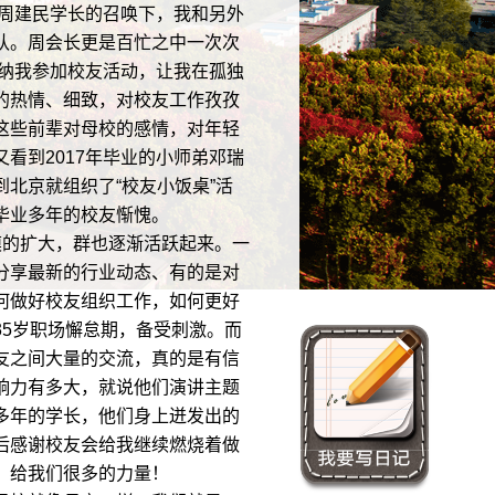
周建民学长的召唤下，我和另外
认。周会长更是百忙之中一次次
吸纳我参加校友活动，让我在孤独
的热情、细致，对校友工作孜孜
这些前辈对母校的感情，对年轻
看到2017年毕业的小师弟邓瑞
北京就组织了“校友小饭桌”活
毕业多年的校友惭愧。
的扩大，群也逐渐活跃起来。一
分享最新的行业动态、有的是对
何做好校友组织工作，如何更好
5岁职场懈怠期，备受刺激。而
友之间大量的交流，真的是有信
响力有多大，就说他们演讲主题
多年的学长，他们身上迸发出的
后感谢校友会给我继续燃烧着做
，给我们很多的力量！