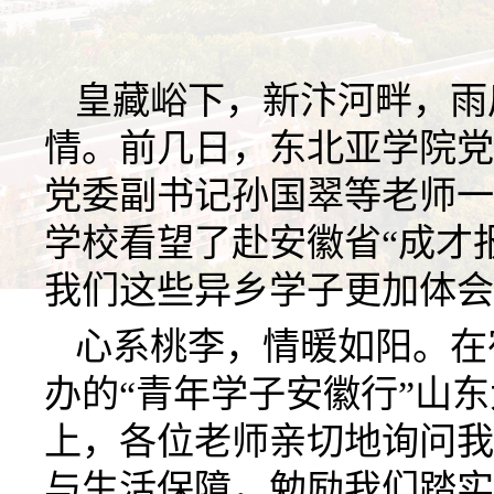
皇藏峪下，新汴河畔，雨
情。前几日，东北亚学院党
党委副书记孙国翠等老师一
学校看望了赴安徽省
“成才
我们这些异乡学子更加体会
心系桃李，情暖如阳。在
办的
“青年学子安徽行”山
上，各位老师亲切地询问我
与生活保障，勉励我们踏实