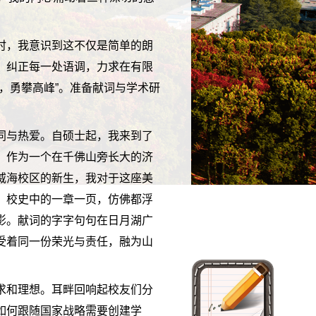
时，我意识到这不仅是简单的朗
，纠正每一处语调，力求在有限
，勇攀高峰”。准备献词与学术研
同与热爱。自硕士起，我来到了
。作为一个在千佛山旁长大的济
威海校区的新生，我对于这座美
，校史中的一章一页，仿佛都浮
影。献词的字字句句在日月湖广
受着同一份荣光与责任，融为山
求和理想。耳畔回响起校友们分
如何跟随国家战略需要创建学