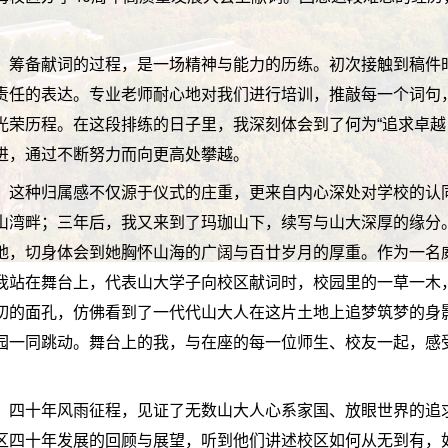
。筹备献词的过程，是一场精神与能力的历练。初次接触到稿件
责任的表达。专业老师耐心地对我们进行培训，推敲每一个词句
光荣历程。在这段排练的日子里，我深刻体会到了何为“追求卓越
进，通过不断努力而向更高处攀越。
。这种归属感不仅源于仪式的庄重，更来自内心深处对学校的认
山湾畔；三年后，我又来到了玛珈山下，续写与山大深厚的缘分
地，切身体会到她胸怀山海的广阔与百廿岁月的厚重。作为一名
我站在舞台上，代表山大学子向校区献词时，校园里的一草一木
切的面孔，仿佛看到了一代代山大人在这片土地上追梦筑梦的身
园一同跳动。舞台上的我，与在座的每一位师生、校友一起，感
。四十年风雨征程，见证了无数山大人心系家国、放眼世界的追
区四十年发展的回顾与展望，听到他们讲述校区如何从无到有，