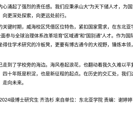
内心涌起了强烈的责任感。我们应秉承山大“为天下储人才，为国
，向更深处探索，向更远处前行。
的关键时期，威海校区凭借区位特色，紧扣国家需求，在东北亚
全面参与全球治理体系改革培育“区域通”和“国别通”人才。作为
坐得住学术研究的冷板凳，更要有博古通今的大视野，锤炼本领
已走到了学校旁的海边。海风卷起浪花，也翻动着我久久难以平
。四十年既是积淀，也是新征程的起点。在历史的交汇处，我们
，走向未来。
2024级博士研究生 齐浩杉 来自单位：东北亚学院 责编：谢婷婷