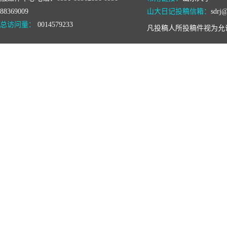
88369009
山大日记投稿信箱：
sdrj@
总访问量：
0014579233
凡投稿人所投稿件视为允