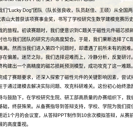
们“Lucky Dog”团队（队长张良收，队员赵佳、王硕）从全
，代表山大首获该项赛事金奖，书写了学校研究生数学建模竞赛历
我的旅程。初读赛题时，我们便意识到C题关于磁性元件磁芯损
时也与我们团队的研究方向高度契合。于是，我们果断选择了C
满满。然而当我们进入第四个问题时，却遭遇了前所未有的困难
存在偏差。迷茫之际，我们选择迎难而上，冷静分析，反复研讨
终构建出一个高精度的磁芯损耗预测模型，成功攻克了这一难题
完成了赛题要求，还深入探索了磁性元件的关键影响因素，尝试
在于通过建模去解决实际问题、攻克科研难关。这份初心始终激
持与鼓励下，在学校研究生院、研工部高质量的办赛组织下，我
基础，终获殊荣。从备赛指导到答辩支持，学校、学院为我们提
近1个月的会议室，从答辩PPT制作到10余次模拟答辩，从赛
展的高度重视。