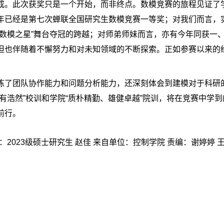
成。此次获奖只是一个开始，而非终点。数模竞赛的旅程见证了
年已经是第七次蝉联全国研究生数模竞赛一等奖；对我们而言，
“数模之星”舞台夺冠的跨越；对师弟师妹而言，亦有今年同获一
但也伴随着不懈努力和对未知领域的不断探索。正如参赛以来的
炼了团队协作能力和问题分析能力，还深刻体会到建模对于科研
有浩然”校训和学院“质朴精勤、雄健卓越”院训，将在竞赛中学
前行。
：2023级硕士研究生 赵佳 来自单位：控制学院 责编：谢婷婷 