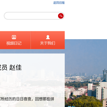
返回旧版
员 赵佳
军所经历的日日夜夜，回想那些拼