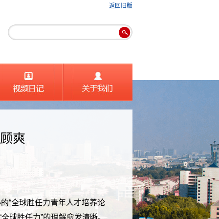
返回旧版
 顾爽
的“全球胜任力青年人才培养论
全球胜任力”的理解愈发清晰。