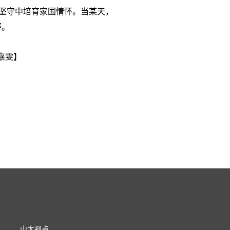
的坚守中培育家国情怀。当某天，
释。
嘉雯】
山大视点