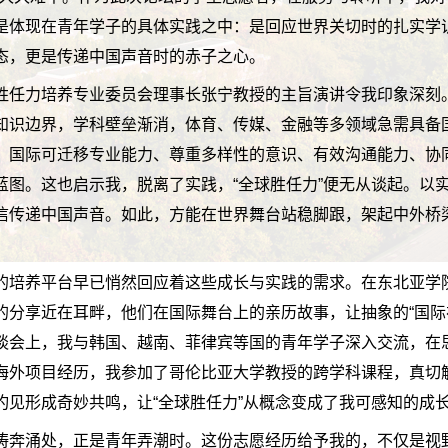
是体现在青年学子的具体实践之中：是回应世界关切时的扎实学
态，更是传递中国声音时的赤子之心。
胜任力培养专业委员会理事长张宁教授的主旨演讲令我印象深刻
知识边界，学科壁垒渐消，体育、传媒、金融等多领域急需具备
、国际可迁移专业能力、尊重多样性的意识、有效沟通能力、协
蓝图。这也启示我，脱离了实践，“全球胜任力”便无从谈起。以
信传递中国声音。如此，方能在世界舞台站稳脚跟，架起中外桥
的培养平台早已悄然回应着这些成长与实践的需求。在东北亚学
的分享近在耳畔，他们在国际舞台上的亲历故事，让抽象的“国际
谈会上，我与韩国、越南、菲律宾等国的青年学子深入交流，在
海外项目经历，我参加了哥伦比亚大学教授的跨学科课程，真切
灼见形成奇妙共鸣，让“全球胜任力”从概念变成了我可感知的成
涛奔涌处，正是青年弄潮时。这份志愿经历给予我的，不仅是视