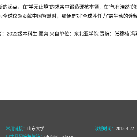
的起点，在“学无止境”的求索中锻造硬核本领，在“气有浩然”
为全球议题贡献中国智慧时，那便是对“全球胜任力”最生动的诠
：2022级本科生 顾爽 来自单位：东北亚学院 责编：张穆楠 冯
常用链接：
山东大学
改版时间：
2015-4-22
山大日记投稿信箱：
sdrj@sdu.edu.cn