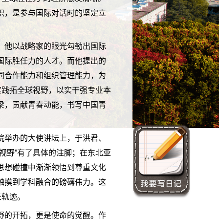
识，是参与国际对话时的坚定立
。他以战略家的眼光勾勒出国际
国际胜任力的人才。而他提出的
同合作能力和组织管理能力，为
实践拓全球视野，以实干强专业本
梁，贡献青春动能，书写中国青
院举办的大使讲坛上，于洪君、
视野”有了具体的注脚；在东北亚
思想碰撞中渐渐领悟到尊重文化
触摸到学科融合的磅礴伟力。这
长轨迹。
野的开拓，更是使命的觉醒。作