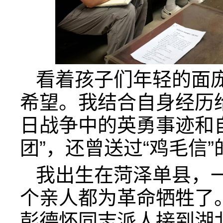
看着孩子们年轻的面
希望。我结合自身经历
日战争中的英勇事迹和
团”，还曾送过“鸡毛信
我出生在菏泽单县，
个亲人都为革命牺牲了
彭德怀同志派人接到湖