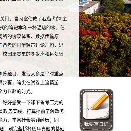
就关门，自习室便成了我备考的“主
公式的笔记本和一杯温热的水。信
网络的协议体系、数据传输原
样备考的同学轻声讨论几句，思
。校园里零星的脚步声和远处宿
浏览题目，发现大多是平时重点
算步骤，笔尖在试卷上流畅游
全力以赴的时光。
，好好感受一下卸下备考压力的
类政务实践，打算提前了解政务
能力，丰富社会实践经历；同
例题，刷完蓝桥杯历年真题的基础