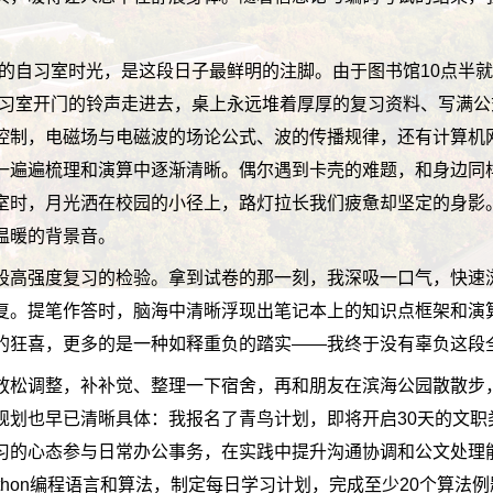
1”的自习室时光，是这段日子最鲜明的注脚。由于图书馆10点半
自习室开门的铃声走进去，桌上永远堆着厚厚的复习资料、写满
控制，电磁场与电磁波的场论公式、波的传播规律，还有计算机
一遍遍梳理和演算中逐渐清晰。偶尔遇到卡壳的难题，和身边同
室时，月光洒在校园的小径上，路灯拉长我们疲惫却坚定的身影
温暖的背景音。
段高强度复习的检验。拿到试卷的那一刻，我深吸一口气，快速
复。提笔作答时，脑海中清晰浮现出笔记本上的知识点框架和演
的狂喜，更多的是一种如释重负的踏实——我终于没有辜负这段
放松调整，补补觉、整理一下宿舍，再和朋友在滨海公园散散步
规划也早已清晰具体：我报名了青鸟计划，即将开启30天的文职
习的心态参与日常办公事务，在实践中提升沟通协调和公文处理
thon编程语言和算法，制定每日学习计划，完成至少20个算法