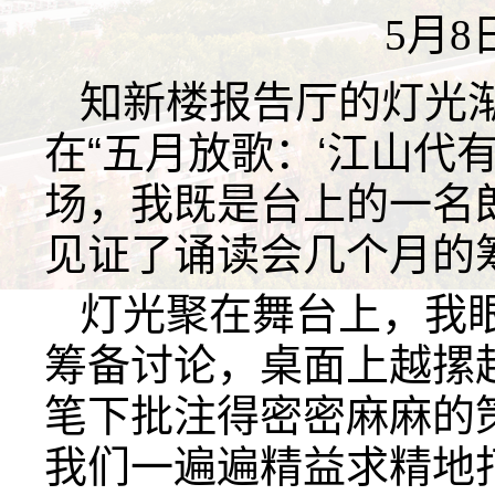
5月8
知新楼报告厅的灯光
在“五月放歌：‘江山代
场，我既是台上的一名
见证了诵读会几个月的
灯光聚在舞台上，我
筹备讨论，桌面上越摞
笔下批注得密密麻麻的
我们一遍遍精益求精地