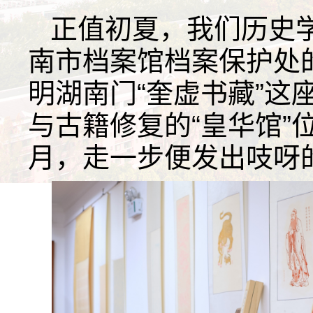
正值初夏，我们历史
南市档案馆档案保护处
明湖南门“奎虚书藏”这
与古籍修复的“皇华馆”
月，走一步便发出吱呀