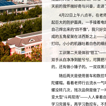
天前的我怀揣好奇与兴奋，走进
4月22日上午八点半，在
起巨大的防护面具，一手操着电
自己焊出来的“四不像”，我只
成的五角星架在法西斯之上——
打印。小小的机器吐着白色的细
工训第二天是体验“钳工”
双手从白净净到脏兮兮，可算把
的，还有做小锤子的。一双双黑
随后两天是使用普车和数控
陀螺帽。看着老师行云流水一气
螺没转几次，残次品倒是做了一
变大型“斗鸡现场”——人人拿
学习完普车，再学习数控车，不