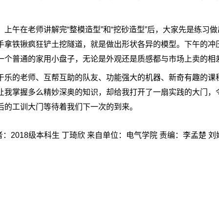
上午在老师讲解完“整模造型”和“挖砂造型”后，大家先是练习
手拿铁锹疯狂铲土挖隧道，就是做出形状各异的模型。下午的冲
一个普通的家用小盘子，无论是外观还是质感都与市场上卖的相
于乐的老师、互帮互助的队友、功能强大的机器、新奇有趣的课
让我掌握多么精妙深奥的知识，却给我打开了一扇实践的大门，
后的工训大门等待着我们下一次的到来。
：2018级本科生 丁琦欣 来自单位：电气学院 责编：李孟楚 刘