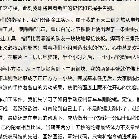
了这栋楼，此刻我即将带着新鲜的记忆和它挥手告别。
老师们的指挥下，我们分组金工实习。属于我的五天工训之旅从电
焊工具，“刺啦啦”几声，耀眼白光之下铁板上便出现了一条歪歪
好交出工具，指挥比我靠谱的队友一块块地焊接铁板。焊两个三角
正义必将战胜邪恶！看着我们小组创造出来的作品，心中甚是欢
丝，在底片上一层层地旋转，半个小时之后，一个小型的动画人物
——磨小方块。从上午锯钢条到下午磨钢块，我的两条手臂就仿佛
不规则毛坯磨成了正正方方一小块。完成基本任务后，大家脑洞
漆漆的手捧着各自的劳动成果，疲倦的面庞上藏不住开心的笑容
车加工零件。我们先学习了如何手动控制普车车削陀螺。定位，
呵成，我跃跃欲试。可真轮到自己上手，不是陀螺尖削小了，就
堆，最终还是在老师的帮助下，成功做出一个旋转一分四十四秒
着自己的陀螺相互比试。当转完两分十五秒的陀螺最终体力不支晕
禁感叹科技的先进。画好图纸，写好代码，只需将指令输进机器