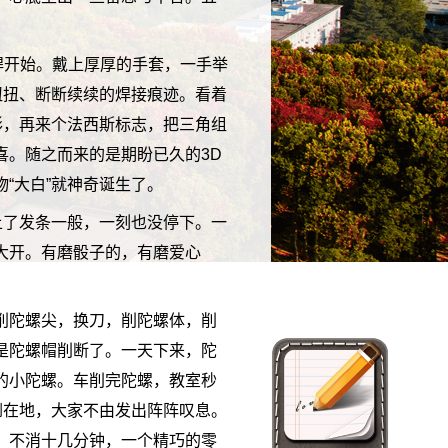
焊开始。戴上厚厚的手套，一手举
扭扭、断断续续的焊接痕迹。看着
形，再来个法西斯标志，把三角组
喜。随之而来的是期盼已久的3D
“大白”就神奇诞生了。
上了发条一般，一刻也没停下。一
大开。有磨骰子的，有磨爱心
。
削陀螺尖，换刀，削陀螺体，削
是陀螺帽削断了。一天下来，陀
的小陀螺。车削完陀螺，教室秒
倒在地，大家不由发出阵阵叹息。
，不消十几分钟，一个精巧的零