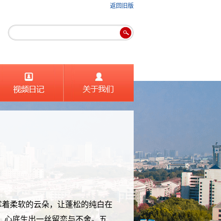
返回旧版
挲着柔软的云朵，让蓬松的纯白在
，心底生出一丝留恋与不舍。五