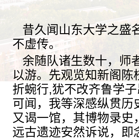
昔久闻山东大学之盛
不虚传。
余随队诸生数十，师
以游。先观览知新阁陈
折蜿行,犹不改齐鲁学
可闻，我等深感纵贯历
又谒一馆，其博物录史
远古遗迹安然诉说，即