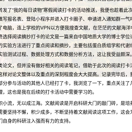
转发了“我的每日读物”寒假阅读打卡的活动推送，我便也趁着此
填写报名表、登陆小程序并进入打卡圈子、申请进入通知群一气
了电脑，连上学校的VPN以方便我搜查文献，在茫茫的文献海洋
终选择阅读摘抄打卡的论文是一篇来自中国地质大学的博士学位
的实验方法进行了重点阅读和摘抄，主要包括蛋白质组学和代谢
实验测试过程、数据处理方式和数据分析方法，这让我受益颇深
类论文，但并没有做好相关的阅读笔记，借助于此次的阅读打卡
这样对论文整体以及重点的深刻程度会大大提高。记录完毕后，
部分参与活动的其他人已经打了卡，我浏览了一下，重点关注了
理，这也是我在后续的打卡活动中需要学习的。
积小流，无以成江海。文献阅读是开启科研大门的敲门砖，是培
需要坚持不懈，积少成多，不断坚持着文献阅读这项工作，这会
们自身的科研注入强而有力的支持。