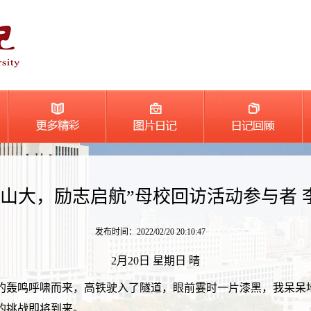
约山大，励志启航”母校回访活动参与者 
发布时间：2022/02/20 20:10:47
2月20日 星期日 晴
的轰鸣呼啸而来，高铁驶入了隧道，眼前霎时一片漆黑，我呆呆
的挑战即将到来。