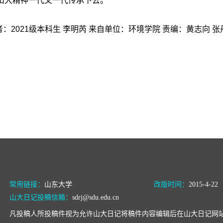
山大精神一代又一代传承下去。
：2021级本科生 李明芮 来自单位：环境学院 责编：黄志向 张
常用链接：
山东大学
改版时间：
2015-4-22
山大日记投稿信箱：
sdrj@sdu.edu.cn
凡投稿人所投稿件视为允许山大日记将稿件内容编辑后在山大日记网