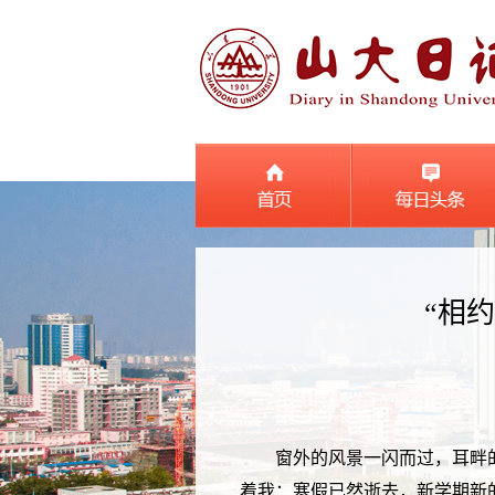
“相
窗外的风景一闪而过，耳畔
着我：寒假已然逝去，新学期新