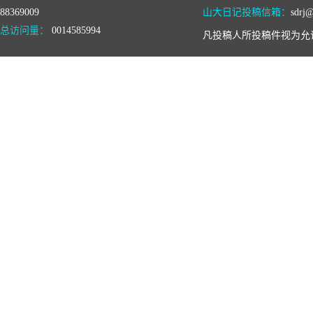
88369009
山大日记投稿信箱：
sdrj@
总访问量：
0014585994
凡投稿人所投稿件视为允