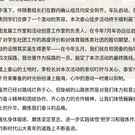
中落下，伴随着组长们在群内确认组员均安全到齐，车队启动，
责同学们交换了一个激动的笑容，本次泰山徒步活动终于顺利画
团发展工作室和活动创意工作室的负责人，在今年7月车协远征启动
了对学生社团工作的高度评价和对体育锻炼类社团的殷切期望，
动的设想其实诞生得更早——在今年五月，我们就在校团委的指
四次探路，我也曾作为探路的一员，敲定了本次活动的最终路线
踏上泰山的土地时，李校长对本次活动的亲切叮咛与关心、泰安
个月来筹备的时光纷纷涌上脑海，心中的激动一时难以抑制。
虽然已经对路线烂熟于心，但陡峭的山路依然是对我们体力和意
的奋斗精神和团结协作、齐心协力的合作精神，让我们体悟巍巍
上的升华，磨炼我们奋斗的品格。
强化身体锻炼、磨炼坚定意志，进一步实践体悟“把学习和锻炼作
的新时代山大青年的道路上不断奋进。