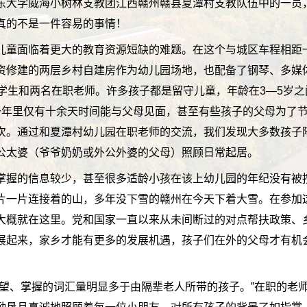
东大学威海小树林支教团江西赣州赣县夏潭村支教队伍中的一员
真的不是一件容易的事情！
儿童面临着更大的教育资源短缺的难题。在这个与城区车程相距
资修建的两层乡村自建房作为幼儿园场地，也配备了钢琴、多媒
名学生和两名在职老师。许多孩子都是留守儿童，年龄在3—5岁之
一年里仅有十余天时间能与父母见面，甚至有些孩子的父母为了
次。通过和夏潭村幼儿园在职老师的交流，我们发现大多数孩子
公太婆（爷爷奶奶或外公外婆的父母）照顾日常起居。
掌握的信息较少，甚至很多适龄小孩在该上幼儿园的年纪没有被
片一片连接着的山，多年没下雪的赣州在今天下着大雪。在参加
大概就在这里。党和国家一直以来从未间断过的对点帮扶政策、
展起来，家乡才能有更多的发展机遇，孩子们在外的父母才有机
欲望、掌握的词汇量明显多于由隔辈老人所带的孩子。”在职的老