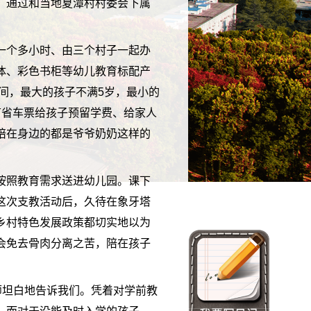
，通过和当地夏潭村村委会下属
一个多小时、由三个村子一起办
体、彩色书柜等幼儿教育标配产
间，最大的孩子不满5岁，最小的
节省车票给孩子预留学费、给家人
陪在身边的都是爷爷奶奶这样的
按照教育需求送进幼儿园。课下
这次支教活动后，久待在象牙塔
乡村特色发展政策都切实地以为
会免去骨肉分离之苦，陪在孩子
师坦白地告诉我们。凭着对学前教