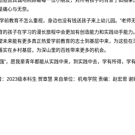
勤恳且真诚地照顾着每一位小朋友，对所有孩子的背景了如指掌
是痛心与无奈。
对学前教育不怎么重视，身边也没有钱送孩子来上幼儿园。”老师
育的孩子在学习的漫长旅程中会更加有创造能力和实践动手能力
望未来能有更多真正热爱学前教育的志士到基层中来，为这些在
落实在乡村基层，为深山里的百姓带来更多的机会。
富强”，愿我辈青年都能从实践中来，到实践中去，学有所得，学
：2023级本科生 贺章慧 来自单位：机电学院 责编：赵宏恩 谢