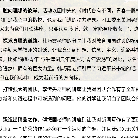
，驶向理想的彼岸。
活动以团中央的《时代各有不同，青春一脉
他们是我心中的楷模，也是我前进的动力源泉。团工委王萧涵老
专家来为我们开设讲座，只要认真聆听，就一定能有所收获。”，
，探求真理的道路。
韩巧霞老师的分享让我对教育强国建设的核
加格勒大学教师的对话，让我意识到理想、信念、主义、道路并
，比如“佛系青年”与牛津词典年度热词“青年震荡”的对比，既
会进步中拥有的巨大力量。韩巧霞老师引用了习近平总书记的话
烙印在我的心中，成为我前行的方向标。
，打造强大的团队。
李传先老师的讲座让我对团队合作有了全新
创新和实践过程中可能遇到的问题。他的讲解让我明白了团队合
，锻造出精品之作。
傅振国老师的讲座则让我对新闻写作有了更
认识到一个优秀的作品必须有一个清晰的主题，并且要避免无关