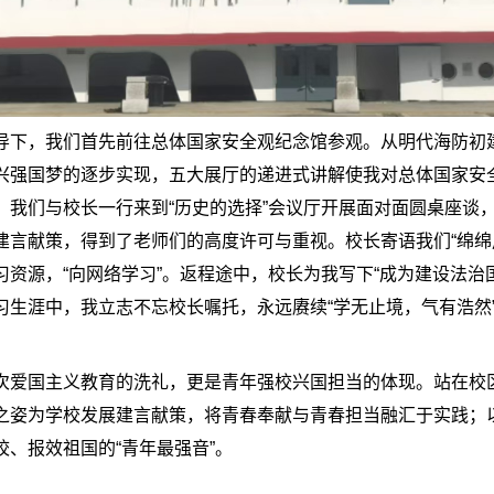
导下，我们首先前往总体国家安全观纪念馆参观。从明代海防初
兴强国梦的逐步实现，五大展厅的递进式讲解使我对总体国家安
，我们与校长一行来到“历史的选择”会议厅开展面对面圆桌座谈
建言献策，得到了老师们的高度许可与重视。校长寄语我们“绵绵
资源，“向网络学习”。返程途中，校长为我写下“成为建设法治
习生涯中，我立志不忘校长嘱托，永远赓续“学无止境，气有浩然
次爱国主义教育的洗礼，更是青年强校兴国担当的体现。站在校
之姿为学校发展建言献策，将青春奉献与青春担当融汇于实践；
、报效祖国的“青年最强音”。