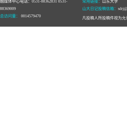
融媒体中心电话：0531-88362831 0531-
常用链接：
山东大学
88369009
山大日记投稿信箱：
sdrj@
总访问量：
0014579470
凡投稿人所投稿件视为允