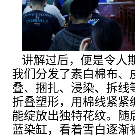
讲解过后，便是令人
我们分发了素白棉布、
叠、捆扎、浸染、拆线
折叠塑形，用棉线紧紧
能绽放出独特花纹。随
蓝染缸，看着雪白逐渐