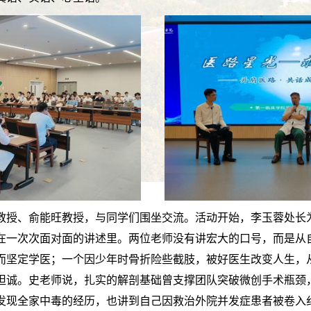
教授、俞能旺教授，与同学们围坐交流。活动开始，李玉蓉处长为
在一次次面对面的讲述里。两位老师没有讲宏大的口号，而是从
而坚定学医；一个因少年时骨折险些截肢，被好医生改变人生，从
坦诚。史老师说，扎实的解剖基础曾支撑团队突破微创手术瓶颈
发现全家中毒的经历，也讲到自己因救治外院并发症患者被卷入