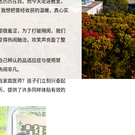
还历历在目。而今天走进教室，
。我想把曾经收获的温暖，真心实
都很羞涩，为了打破隔阂，我们
变得热闹融洽，欢笑声充盈了整
自己辨认药品适应症与使用禁
热闹非凡。
当家庭医师？孩子们立刻兴奋起
历，提供了许多同样体贴有效的