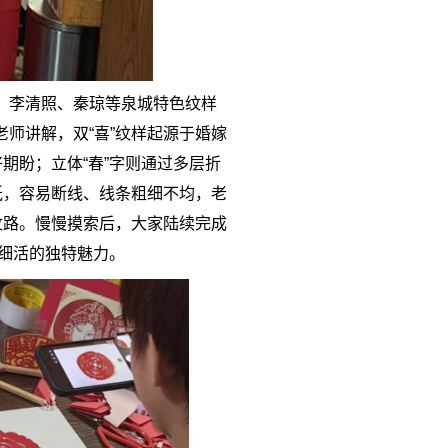
、李清照、秦琼等泉城特色纹样
师讲解，双“喜”纹样起源于婚嫁
期盼；立体“春”字则通过多层折
纸，容易断线、线条粗细不均，老
纹路。慢慢摸索后，大家陆续完成
出细活的独特魅力。