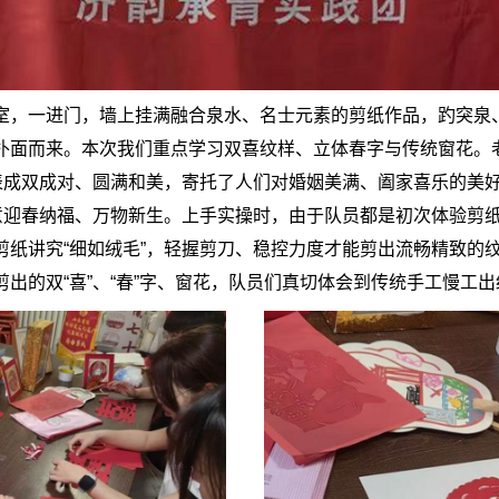
室，一进门，墙上挂满融合泉水、名士元素的剪纸作品，趵突泉
扑面而来。本次我们重点学习双喜纹样、立体春字与传统窗花。老
表成双成对、圆满和美，寄托了人们对婚姻美满、阖家喜乐的美好
寓意迎春纳福、万物新生。上手实操时，由于队员都是初次体验剪
剪纸讲究“细如绒毛”，轻握剪刀、稳控力度才能剪出流畅精致的
出的双“喜”、“春”字、窗花，队员们真切体会到传统手工慢工