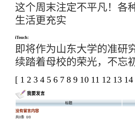
这个周末注定不平凡！各
生活更充实
iTouch:
即将作为山东大学的准研
续踏着母校的荣光，不忘
[
1
2
3
4
5
6
7
8
9
10
11
12
13
14
我要发言
标题
没有留言内容
共0条
0/0