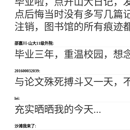
毕业啦，点开山大日记，发
点后悔当时没有多写几篇记
注销，图书馆的所有痕迹
邵嘉川-山大11级外院:
毕业三年，重温校园，想
201600032039:
与论文殊死搏斗又一天，
lei:
充实晒晒我的今天...
沙滩我来了: