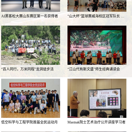
AI黑客松大赛山东赛区第一名获得者
“山大杯”篮球赛威海校区冠军队长 …
…
“百人同行，万米同程”龙洞徒步活
“江山代有斯文盛”师生经典诵读会
动…
参…
低空科学与工程学院首届全民运动月
Mastnak院士艺术治疗公开讲座学习者
组…
…