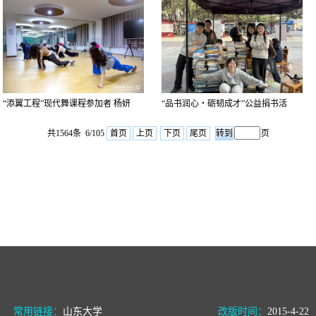
“添翼工程”现代舞课程参加者 杨妍
“品书润心・砺韧成才”公益捐书活
动…
共1564条 6/105
首页
上页
下页
尾页
页
常用链接：
山东大学
改版时间：
2015-4-22