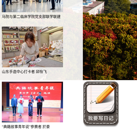
马院与第二临床学院党支部联学联建
参…
山东手造中心打卡者 邱怡飞
“典籍故事青年说”参赛者 於豪