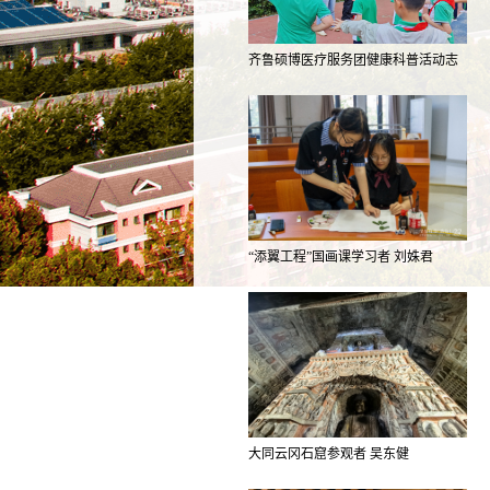
齐鲁硕博医疗服务团健康科普活动志
愿…
“添翼工程”国画课学习者 刘姝君
大同云冈石窟参观者 吴东健